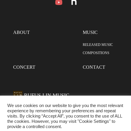
ABOUT
MUSIC
RELEASED MUSIC
COMPOSITIONS
CONCERT
CONTACT
RUFUS LIN MUSIC
We use cookies on our website to give you the most relevant
experience by remembering your preferences and repeat
visits. By clicking “Accept All”, you consent to the use of ALL
the cookies. However, you may visit "Cookie Settings" to
利用規約及びプライバシーポリシー
provide a controlled consent.
Copyright & all rights reserved, Rufus Lin Music.