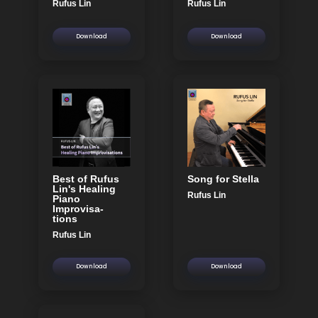
Rufus Lin
Rufus Lin
Download
Download
Best of Rufus
Song for Stella
Lin's Healing
Rufus Lin
Piano
Improvisa-
tions
Rufus Lin
Download
Download